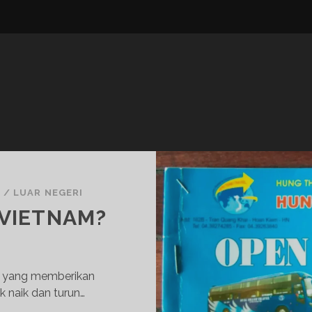
N
/
LUAR NEGERI
 VIETNAM?
s yang memberikan
naik dan turun…