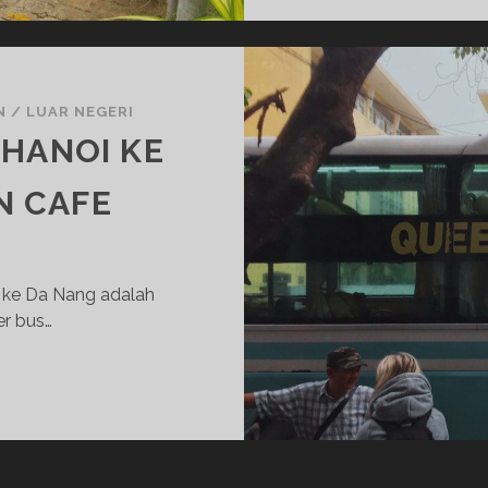
N
/
LUAR NEGERI
 HANOI KE
N CAFE
i ke Da Nang adalah
er bus…
SLEEPER
T
BUS
DARI
HANOI
KE