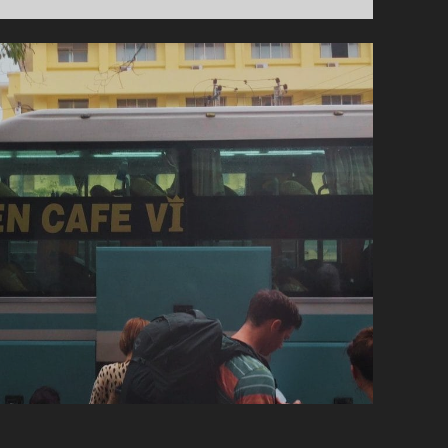
BUS
DARI
HOI
AN
KE
HO
CHI
MINH