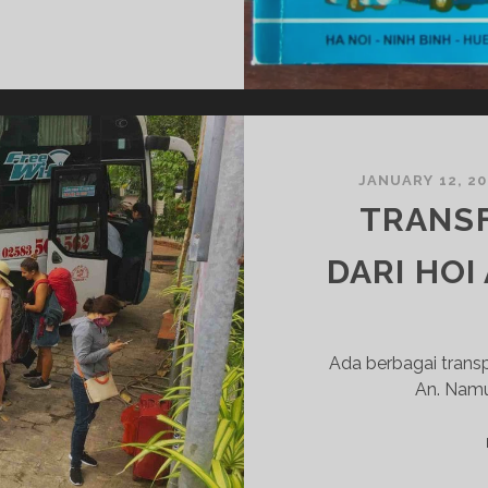
APA
T
ITU
OPEN
BUS
VIETNAM?
JANUARY 12, 2
TRANSF
DARI HOI
Ada berbagai transp
An. Namu