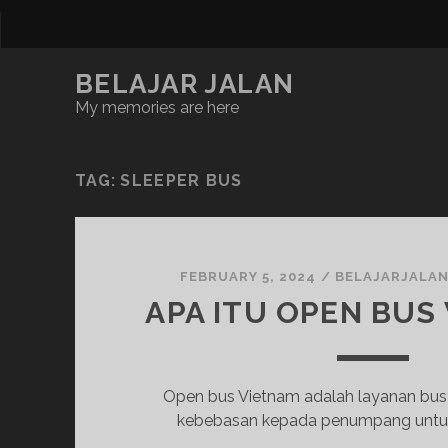
BELAJAR JALAN
My memories are here
TAG:
SLEEPER BUS
FEBRUARY 5, 2024
/
BELAJARJALA
APA ITU OPEN BUS
Open bus Vietnam adalah layanan bu
kebebasan kepada penumpang untuk 